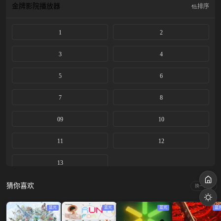
金牌影院
播放器
排序
1
2
3
4
5
6
7
8
09
10
11
12
13
猜你喜欢
换一换
蓝光
蓝光
蓝光
蓝