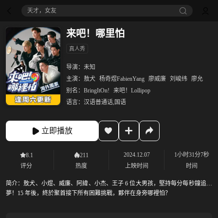
天才，女友
来吧！哪里怕‎
真人秀
导演：
未知
主演：
敖犬
杨奇煜FabienYang
廖威廉
刘峻纬
廖允
别名：
BringItOn!
来吧！Lollipop
语言：
汉语普通话,国语
立即播放
2024.12.07
1小时31分7秒
8.1
211
评分
热度
上映时间
时间
简介：
敖犬、小煜、威廉、阿緯、小杰、王子 6 位大男孩，堅持每分每秒鐘追逐
夢！15 年後，終於聚首接下所有困難挑戰，夥伴在身旁哪裡怕？