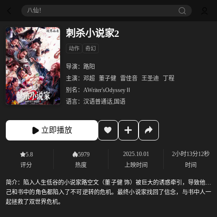
八仙！
刺杀小说家2
动作
奇幻
导演：
路阳
主演：
邓超
董子健
雷佳音
王圣迪
丁程
别名：
AWriter'sOdysseyⅡ
语言：
汉语普通话,国语
立即播放
2025.10.01
2小时13分12秒
5.8
5979
评分
热度
上映时间
时间
简介：
陷入人生低谷的小说家路空文（董子健 饰）被巨大的诱惑牵引，导致他自
己和书中的角色都陷入了不可逆转的危机。最终小说家找回了信念，与书中人一
起拯救了双世界危机。