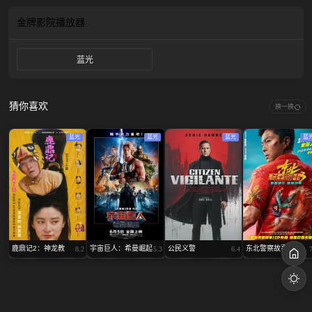
金牌影院
播放器
蓝光
猜你喜欢
换一换
蓝光
蓝光
蓝光
蓝
鹿鼎记2：神龙教
宇宙巨人：希曼崛起
公民义警
东北警察故事3
8.2
5.3
6.4